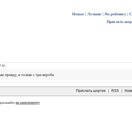
Новые
|
Лучшие
|
По рейтингу
|
С
Прислать шор
7:42
 правду, и только с три короба.
Прислать шортик
|
RSS
|
Нов
на электропочту
присылайте