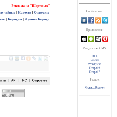
Реклама на "Шортиках"
Сообщества:
лучайные
|
Новости
|
О проекте
тик
|
Бермуды
|
Лучшее Бермуд
Приложения:
Модули для CMS:
DLE
Joomla
Wordpress
Drupal 6
Drupal 7
Разное:
ости
|
API
|
IRC
|
О проекте
Яндекс.Виджет