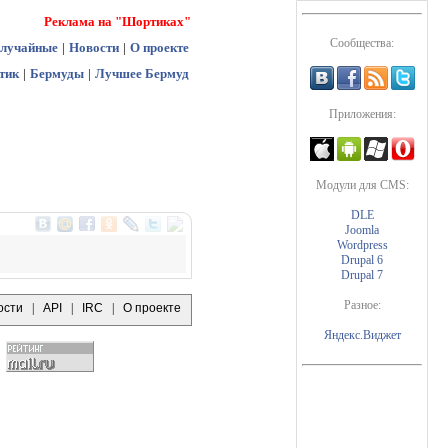
Реклама на "Шортиках"
Сообщества:
лучайные
|
Новости
|
О проекте
тик
|
Бермуды
|
Лучшее Бермуд
Приложения:
Модули для CMS:
DLE
Joomla
Wordpress
Drupal 6
Drupal 7
Разное:
ости
|
API
|
IRC
|
О проекте
Яндекс.Виджет