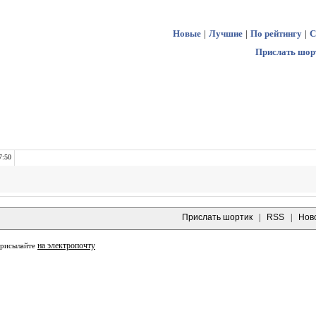
Новые
|
Лучшие
|
По рейтингу
|
С
Прислать шор
7:50
Прислать шортик
|
RSS
|
Нов
на электропочту
присылайте