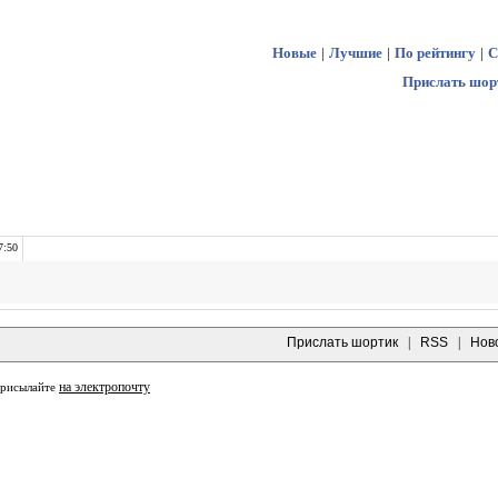
Новые
|
Лучшие
|
По рейтингу
|
С
Прислать шор
7:50
Прислать шортик
|
RSS
|
Нов
на электропочту
присылайте