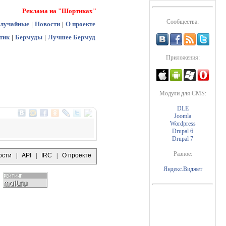
Реклама на "Шортиках"
Сообщества:
лучайные
|
Новости
|
О проекте
тик
|
Бермуды
|
Лучшее Бермуд
Приложения:
Модули для CMS:
DLE
Joomla
Wordpress
Drupal 6
Drupal 7
Разное:
ости
|
API
|
IRC
|
О проекте
Яндекс.Виджет