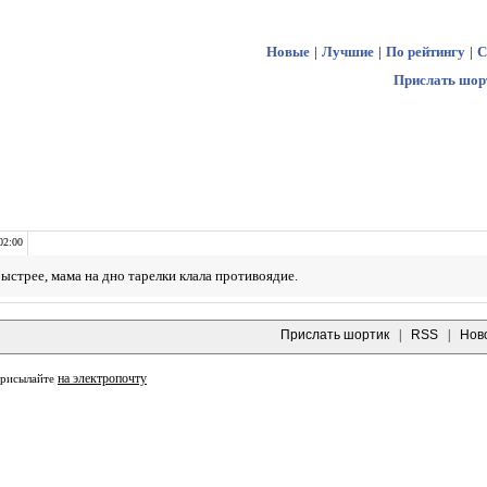
Новые
|
Лучшие
|
По рейтингу
|
С
Прислать шор
02:00
быстрее, мама на дно тарелки клала противоядие.
Прислать шортик
|
RSS
|
Нов
на электропочту
присылайте