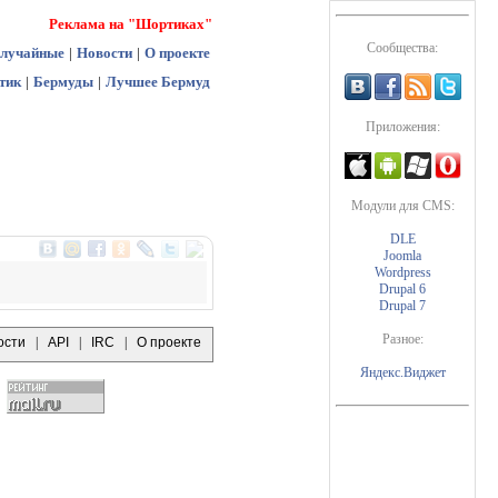
Реклама на "Шортиках"
Сообщества:
лучайные
|
Новости
|
О проекте
тик
|
Бермуды
|
Лучшее Бермуд
Приложения:
Модули для CMS:
DLE
Joomla
Wordpress
Drupal 6
Drupal 7
Разное:
ости
|
API
|
IRC
|
О проекте
Яндекс.Виджет