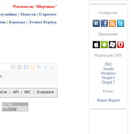
Реклама на "Шортиках"
Сообщества:
лучайные
|
Новости
|
О проекте
тик
|
Бермуды
|
Лучшее Бермуд
Приложения:
Модули для CMS:
DLE
Joomla
Wordpress
ю.
Drupal 6
Drupal 7
Разное:
ости
|
API
|
IRC
|
О проекте
Яндекс.Виджет