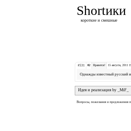
Shortики
короткие и смешные
#531
82
Нравится!
15 августа, 2011 1
Однажды известный русский ис
Идея и реализация by _MiF_
Вопросы, пожелания и предложения 