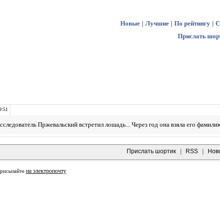
Новые
|
Лучшие
|
По рейтингу
|
С
Прислать шор
9:51
следователь Пржевальский встретил лошадь... Через год она взяла его фамили
Прислать шортик
|
RSS
|
Нов
на электропочту
присылайте