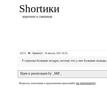
Shortики
короткие и смешные
#575
98
Нравится!
18 августа, 2011 10:23
У гориллы большие ноздри, потому что у нее большие пальцы.
Идея и реализация by _MiF_
на электропочту
Вопросы, пожелания и предложения присылайте