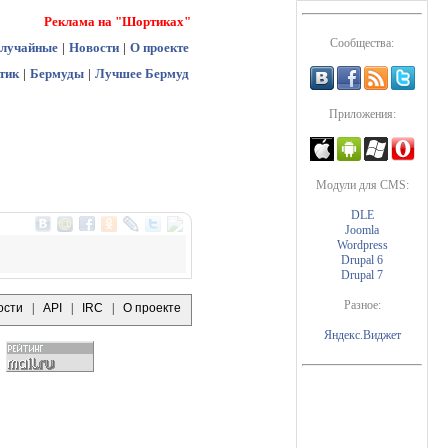
Реклама на "Шортиках"
Сообщества:
лучайные
|
Новости
|
О проекте
тик
|
Бермуды
|
Лучшее Бермуд
Приложения:
Модули для CMS:
DLE
Joomla
Wordpress
Drupal 6
Drupal 7
Разное:
ости
|
API
|
IRC
|
О проекте
Яндекс.Виджет