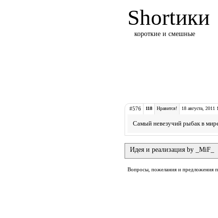
Shortики
короткие и смешные
#576
118
Нравится!
18 августа, 2011 
Самый невезучий рыбак в мире
Идея и реализация by _MiF_
Вопросы, пожелания и предложения 