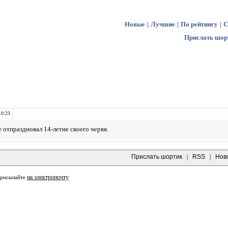
Новые
|
Лучшие
|
По рейтингу
|
С
Прислать шор
10:23
 отпраздновал 14-летие своего червя.
Прислать шортик
|
RSS
|
Нов
на электропочту
присылайте