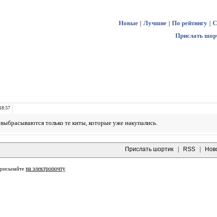
Новые
|
Лучшие
|
По рейтингу
|
С
Прислать шор
18:57
 выбрасываются только те киты, которые уже накупались.
Прислать шортик
|
RSS
|
Нов
на электропочту
присылайте