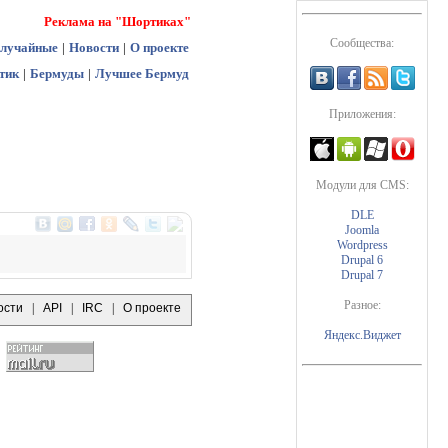
Реклама на "Шортиках"
Сообщества:
лучайные
|
Новости
|
О проекте
тик
|
Бермуды
|
Лучшее Бермуд
Приложения:
Модули для CMS:
DLE
Joomla
Wordpress
Drupal 6
Drupal 7
Разное:
ости
|
API
|
IRC
|
О проекте
Яндекс.Виджет