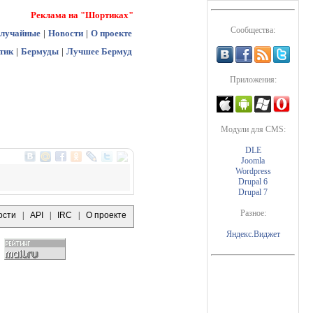
Реклама на "Шортиках"
Сообщества:
лучайные
|
Новости
|
О проекте
тик
|
Бермуды
|
Лучшее Бермуд
Приложения:
Модули для CMS:
DLE
Joomla
Wordpress
Drupal 6
Drupal 7
Разное:
ости
|
API
|
IRC
|
О проекте
Яндекс.Виджет