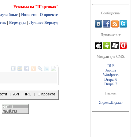
Реклама на "Шортиках"
Сообщества:
лучайные
|
Новости
|
О проекте
тик
|
Бермуды
|
Лучшее Бермуд
Приложения:
Модули для CMS:
DLE
Joomla
Wordpress
Drupal 6
Drupal 7
Разное:
ости
|
API
|
IRC
|
О проекте
Яндекс.Виджет