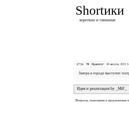
Shortики
короткие и смешные
#734
78
Нравится!
30 августа, 2011 1
Завтра в городе выступит теат
Идея и реализация by _MiF_
Вопросы, пожелания и предложения 