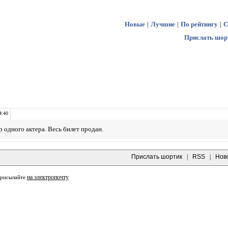
Новые
|
Лучшие
|
По рейтингу
|
С
Прислать шор
4:40
р одного актера. Весь билет продан.
Прислать шортик
|
RSS
|
Нов
на электропочту
присылайте