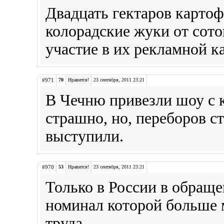
Двадцать гектаров карто
колорадские жуки от сото
участие в их рекламной к
#971
70
Нравится!
23 сентября, 2011 23:21
В Чечню привезли шоу с 
страшно, но, переборов с
выступили.
#970
53
Нравится!
23 сентября, 2011 23:21
Только в России в обраще
номинал которой больше 
труда.