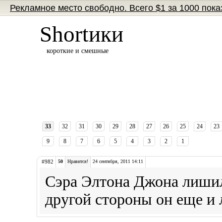
Рекламное место свободно. Всего $1 за 1000 пока
Shortики
короткие и смешные
33
32
31
30
29
28
27
26
25
24
23
9
8
7
6
5
4
3
2
1
#982
50
Нравится!
24 сентября, 2011 14:11
Сэра Элтона Джона лишили
другой стороны он еще и 