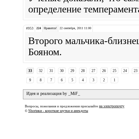
определение темперамента
#953
224
Нравится!
22 сентября, 2011 11:00
Второго мальчика-близнец
Бояном.
33
32
31
30
29
28
27
26
25
24
23
9
8
7
6
5
4
3
2
1
Идея и реализация by _MiF_
на электропочту
Вопросы, пожелания и предложения присылайте
Shortики - короткие шутки и анекдоты
©