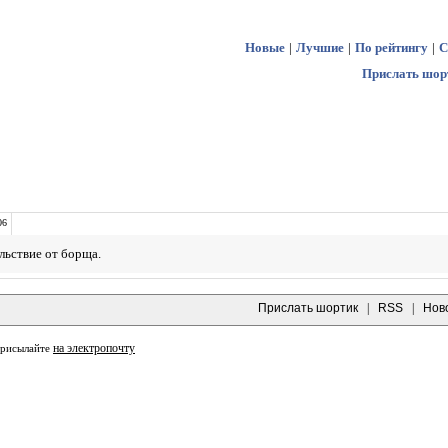
Новые
|
Лучшие
|
По рейтингу
|
С
Прислать шор
06
ьствие от борща.
Прислать шортик
|
RSS
|
Нов
на электропочту
присылайте