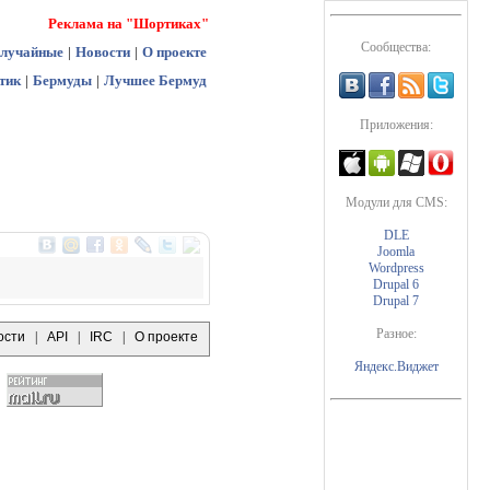
Реклама на "Шортиках"
Сообщества:
лучайные
|
Новости
|
О проекте
тик
|
Бермуды
|
Лучшее Бермуд
Приложения:
Модули для CMS:
DLE
Joomla
Wordpress
Drupal 6
Drupal 7
Разное:
ости
|
API
|
IRC
|
О проекте
Яндекс.Виджет