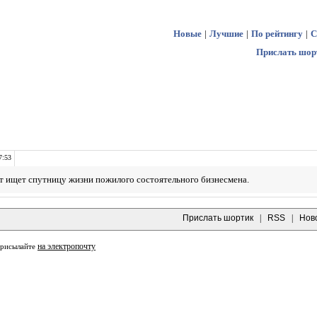
Новые
|
Лучшие
|
По рейтингу
|
С
Прислать шор
7:53
 ищет спутницу жизни пожилого состоятельного бизнесмена.
Прислать шортик
|
RSS
|
Нов
на электропочту
присылайте