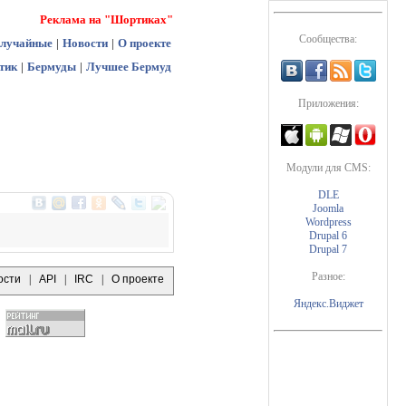
Реклама на "Шортиках"
Сообщества:
лучайные
|
Новости
|
О проекте
тик
|
Бермуды
|
Лучшее Бермуд
Приложения:
Модули для CMS:
DLE
Joomla
Wordpress
Drupal 6
Drupal 7
Разное:
ости
|
API
|
IRC
|
О проекте
Яндекс.Виджет