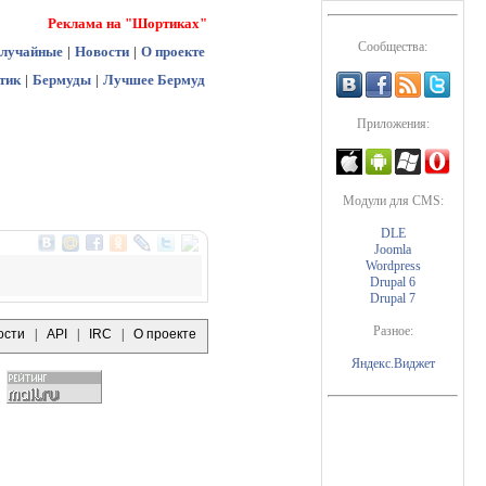
Реклама на "Шортиках"
Сообщества:
лучайные
|
Новости
|
О проекте
тик
|
Бермуды
|
Лучшее Бермуд
Приложения:
Модули для CMS:
DLE
Joomla
Wordpress
Drupal 6
Drupal 7
Разное:
ости
|
API
|
IRC
|
О проекте
Яндекс.Виджет