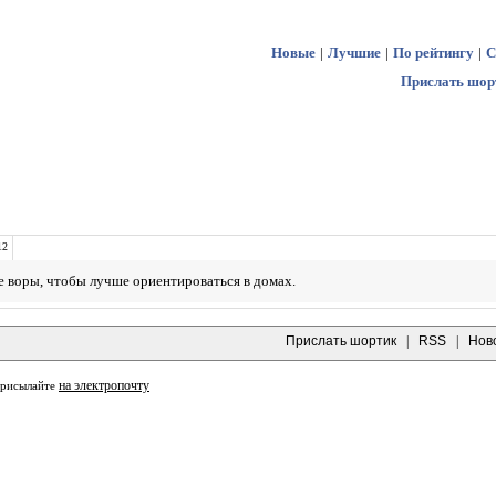
Новые
|
Лучшие
|
По рейтингу
|
С
Прислать шор
12
 воры, чтобы лучше ориентироваться в домах.
Прислать шортик
|
RSS
|
Нов
на электропочту
присылайте