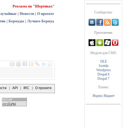
Реклама на "Шортиках"
Сообщества:
лучайные
|
Новости
|
О проекте
тик
|
Бермуды
|
Лучшее Бермуд
Приложения:
Модули для CMS:
DLE
Joomla
Wordpress
Drupal 6
Drupal 7
Разное:
ости
|
API
|
IRC
|
О проекте
Яндекс.Виджет