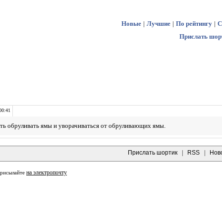
Новые
|
Лучшие
|
По рейтингу
|
С
Прислать шор
00:41
ть обруливать ямы и уворачиваться от обруливающих ямы.
Прислать шортик
|
RSS
|
Нов
на электропочту
присылайте