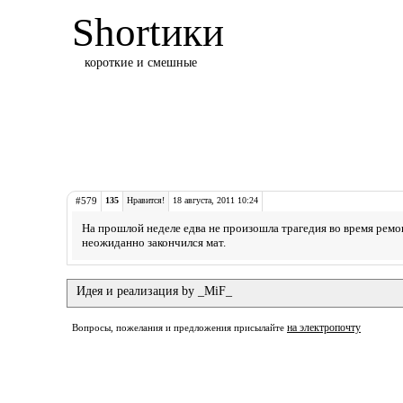
Shortики
короткие и смешные
#579
135
Нравится!
18 августа, 2011 10:24
На прошлой неделе едва не произошла трагедия во время ремо
неожиданно закончился мат.
Идея и реализация by _MiF_
на электропочту
Вопросы, пожелания и предложения присылайте