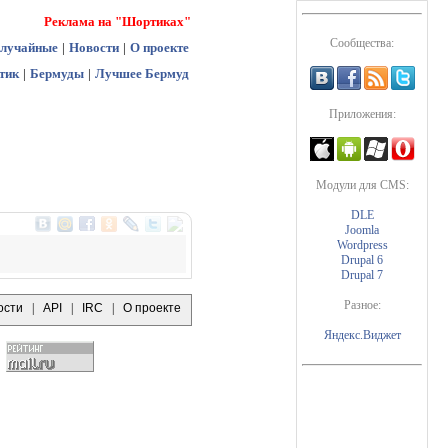
Реклама на "Шортиках"
Сообщества:
лучайные
|
Новости
|
О проекте
тик
|
Бермуды
|
Лучшее Бермуд
Приложения:
Модули для CMS:
DLE
Joomla
Wordpress
Drupal 6
Drupal 7
Разное:
ости
|
API
|
IRC
|
О проекте
Яндекс.Виджет