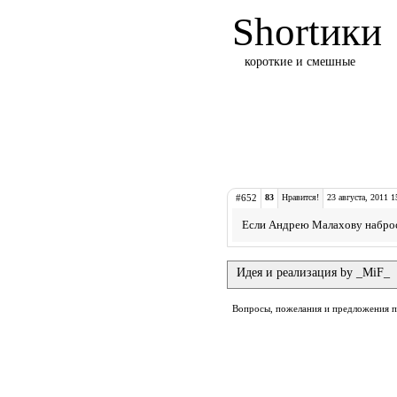
Shortики
короткие и смешные
#652
83
Нравится!
23 августа, 2011 1
Если Андрею Малахову наброси
Идея и реализация by _MiF_
Вопросы, пожелания и предложения 