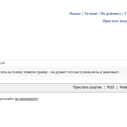
Новые
|
Лучшие
|
По рейтингу
|
С
Прислать шор
5:49
ть на голову темную тряпку - он думает что наступила ночь и замолкает.
Прислать шортик
|
RSS
|
Нов
на электропочту
присылайте