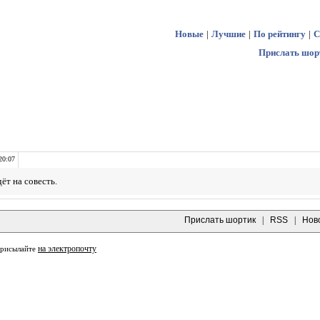
Новые
|
Лучшие
|
По рейтингу
|
С
Прислать шор
20:07
ёт на совесть.
Прислать шортик
|
RSS
|
Нов
на электропочту
присылайте