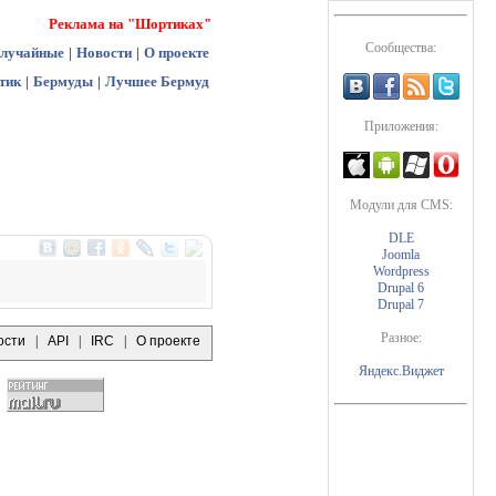
Реклама на "Шортиках"
Сообщества:
лучайные
|
Новости
|
О проекте
тик
|
Бермуды
|
Лучшее Бермуд
Приложения:
Модули для CMS:
DLE
Joomla
Wordpress
Drupal 6
Drupal 7
Разное:
ости
|
API
|
IRC
|
О проекте
Яндекс.Виджет