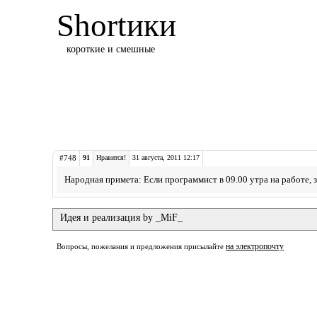
Shortики
короткие и смешные
#748
91
Нравится!
31 августа, 2011 12:17
Hаpодная пpимета: Если пpогpаммист в 09.00 утpа на pаботе, з
Идея и реализация by _MiF_
на электропочту
Вопросы, пожелания и предложения присылайте