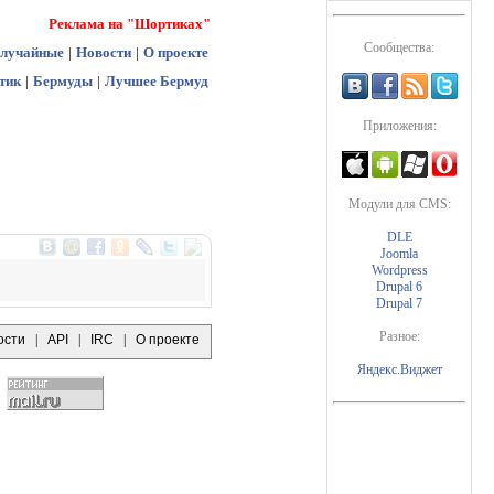
Реклама на "Шортиках"
Сообщества:
лучайные
|
Новости
|
О проекте
тик
|
Бермуды
|
Лучшее Бермуд
Приложения:
Модули для CMS:
DLE
Joomla
Wordpress
Drupal 6
Drupal 7
Разное:
ости
|
API
|
IRC
|
О проекте
Яндекс.Виджет