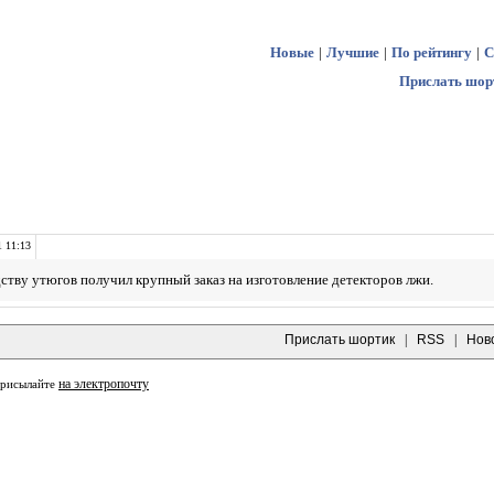
Новые
|
Лучшие
|
По рейтингу
|
С
Прислать шор
1 11:13
ству утюгов получил крупный заказ на изготовление детекторов лжи.
Прислать шортик
|
RSS
|
Нов
на электропочту
присылайте