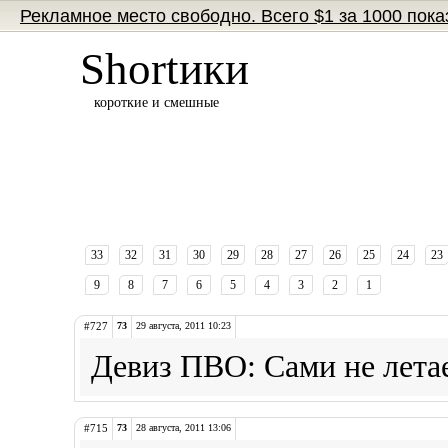
Рекламное место свободно. Всего $1 за 1000 пока
Shortики
короткие и смешные
33
32
31
30
29
28
27
26
25
24
23
9
8
7
6
5
4
3
2
1
#727
73
29 августа, 2011 10:23
Девиз ПВО: Сами не летае
#715
73
28 августа, 2011 13:06