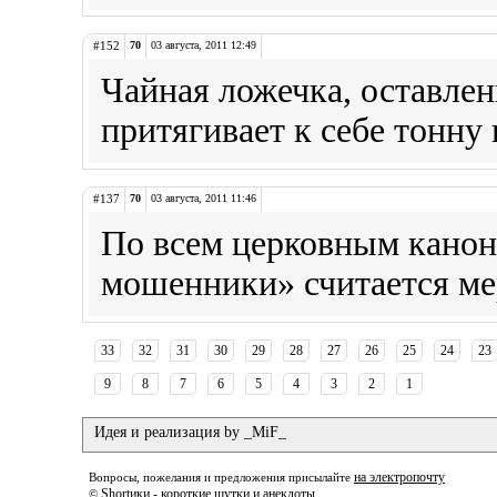
#152
70
03 августа, 2011 12:49
Чайная ложечка, оставлен
притягивает к себе тонну
#137
70
03 августа, 2011 11:46
По всем церковным канон
мошенники» считается ме
33
32
31
30
29
28
27
26
25
24
23
9
8
7
6
5
4
3
2
1
Идея и реализация by _MiF_
на электропочту
Вопросы, пожелания и предложения присылайте
Shortики - короткие шутки и анекдоты
©