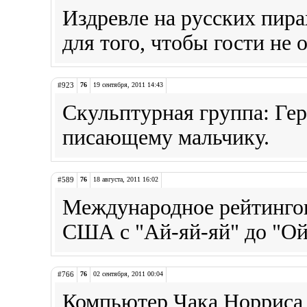
Издревле на русских пира
для того, чтобы гости не 
#923
76
19 сентября, 2011 14:43
Скульптурная группа: Ге
писающему мальчику.
#589
76
18 августа, 2011 16:02
Международное рейтингов
США с "Ай-яй-яй" до "Ой
#766
76
02 сентября, 2011 00:04
Компьютер Чака Норриса 