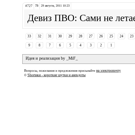
#727
73
29 августа, 2011 10:23
Девиз ПВО: Сами не летае
33
32
31
30
29
28
27
26
25
24
23
9
8
7
6
5
4
3
2
1
Идея и реализация by _MiF_
на электропочту
Вопросы, пожелания и предложения присылайте
Shortики - короткие шутки и анекдоты
©