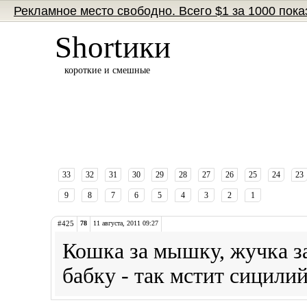
Рекламное место свободно. Всего $1 за 1000 пока
Shortики
короткие и смешные
33
32
31
30
29
28
27
26
25
24
23
9
8
7
6
5
4
3
2
1
#425
78
11 августа, 2011 09:27
Кошка за мышку, жучка за 
бабку - так мстит сицили