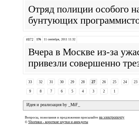
Отряд полиции особого на
бунтующих программистов
#872
176
11 сентября, 2011 11:32
Вчера в Москве из-за ужа
привезли совершенно трез
33
32
31
30
29
28
27
26
25
24
23
9
8
7
6
5
4
3
2
1
Идея и реализация by _MiF_
на электропочту
Вопросы, пожелания и предложения присылайте
Shortики - короткие шутки и анекдоты
©