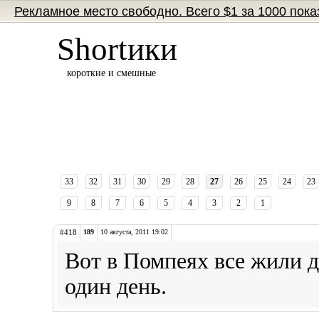
Рекламное место свободно. Всего $1 за 1000 пока
Shortики
короткие и смешные
33
32
31
30
29
28
27
26
25
24
23
9
8
7
6
5
4
3
2
1
#418
189
10 августа, 2011 19:02
Вот в Помпеях все жили д
один день.