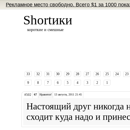
Рекламное место свободно. Всего $1 за 1000 пока
Shortики
короткие и смешные
33
32
31
30
29
28
27
26
25
24
23
9
8
7
6
5
4
3
2
1
#502
67
Нравится!
13 августа, 2011 21:45
Настоящий друг никогда не
сходит куда надо и принес