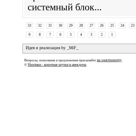
системный блок...
33
32
31
30
29
28
27
26
25
24
23
9
8
7
6
5
4
3
2
1
Идея и реализация by _MiF_
на электропочту
Вопросы, пожелания и предложения присылайте
Shortики - короткие шутки и анекдоты
©